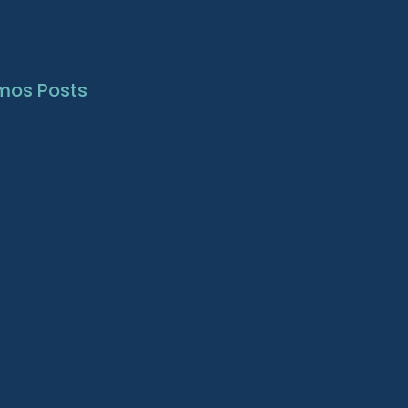
imos Posts
stigação de sintomas uterinos
 Histeroscopia
8/2026
gramento fora do período
trual: causas