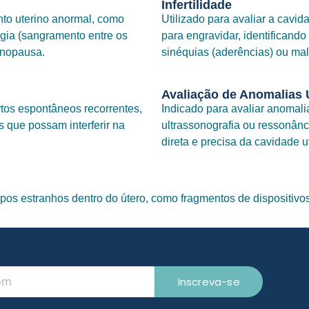
Infertilidade
nto uterino anormal, como
Utilizado para avaliar a cavi
agia (sangramento entre os
para engravidar, identificand
enopausa.
sinéquias (aderências) ou mal
Avaliação de Anomalias 
tos espontâneos recorrentes,
Indicado para avaliar anoma
s que possam interferir na
ultrassonografia ou ressonân
direta e precisa da cavidade u
pos estranhos dentro do útero, como fragmentos de dispositivos
Inscreva-se