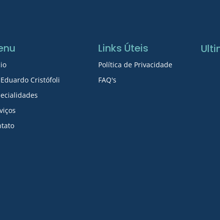
enu
Links Úteis
Ult
cio
Política de Privacidade
 Eduardo Cristófoli
FAQ's
ecialidades
viços
tato
Inve
com
08/0
San
mens