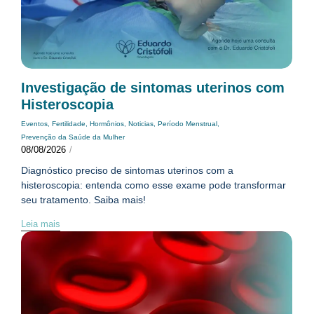
Investigação de sintomas uterinos com
Histeroscopia
Eventos
,
Fertilidade
,
Hormônios
,
Noticias
,
Período Menstrual
,
Prevenção da Saúde da Mulher
08/08/2026
/
Diagnóstico preciso de sintomas uterinos com a
histeroscopia: entenda como esse exame pode transformar
seu tratamento. Saiba mais!
Leia mais