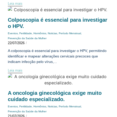
Leia mais
Colposcopia é essencial para investigar
o HPV.
Eventos
,
Fertilidade
,
Hormônios
,
Noticias
,
Período Menstrual
,
Prevenção da Saúde da Mulher
22/07/2026
/
A colposcopia é essencial para investigar o HPV, permitindo
identificar e mapear alterações cervicais precoces que
indicam infecção pelo vírus,...
Leia mais
A oncologia ginecológica exige muito
cuidado especializado.
Eventos
,
Fertilidade
,
Hormônios
,
Noticias
,
Período Menstrual
,
Prevenção da Saúde da Mulher
21/07/2026
/