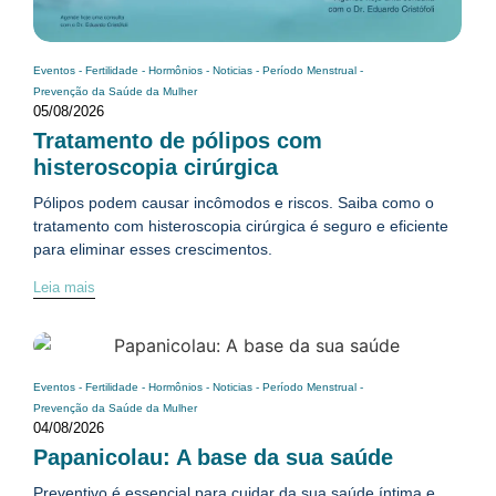
Eventos
-
Fertilidade
-
Hormônios
-
Noticias
-
Período Menstrual
-
Prevenção da Saúde da Mulher
05/08/2026
Tratamento de pólipos com
histeroscopia cirúrgica
Pólipos podem causar incômodos e riscos. Saiba como o
tratamento com histeroscopia cirúrgica é seguro e eficiente
para eliminar esses crescimentos.
Leia mais
Eventos
-
Fertilidade
-
Hormônios
-
Noticias
-
Período Menstrual
-
Prevenção da Saúde da Mulher
04/08/2026
Papanicolau: A base da sua saúde
Preventivo é essencial para cuidar da sua saúde íntima e