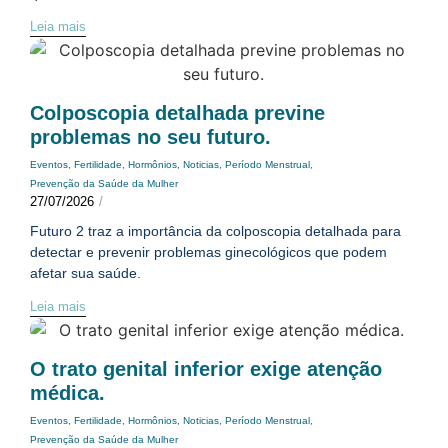
Leia mais
Colposcopia detalhada previne
problemas no seu futuro.
Eventos
,
Fertilidade
,
Hormônios
,
Noticias
,
Período Menstrual
,
Prevenção da Saúde da Mulher
27/07/2026
/
Futuro 2 traz a importância da colposcopia detalhada para
detectar e prevenir problemas ginecológicos que podem
afetar sua saúde.
Leia mais
O trato genital inferior exige atenção
médica.
Eventos
,
Fertilidade
,
Hormônios
,
Noticias
,
Período Menstrual
,
Prevenção da Saúde da Mulher