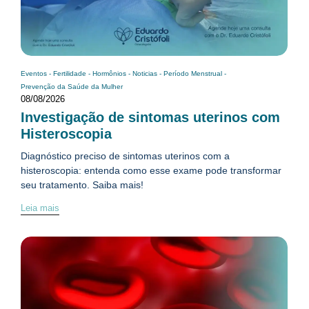
Eventos
-
Fertilidade
-
Hormônios
-
Noticias
-
Período Menstrual
-
Prevenção da Saúde da Mulher
08/08/2026
Investigação de sintomas uterinos com
Histeroscopia
Diagnóstico preciso de sintomas uterinos com a
histeroscopia: entenda como esse exame pode transformar
seu tratamento. Saiba mais!
Leia mais