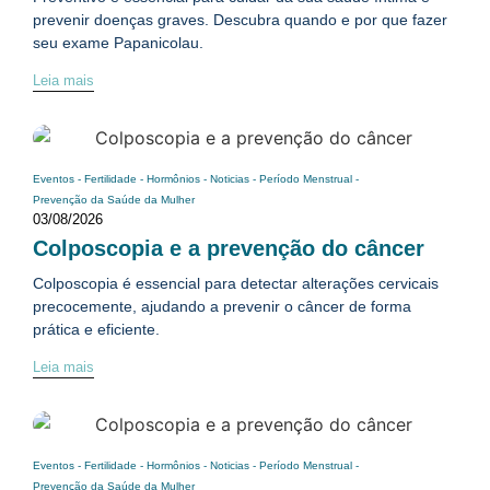
prevenir doenças graves. Descubra quando e por que fazer
seu exame Papanicolau.
Leia mais
Eventos
-
Fertilidade
-
Hormônios
-
Noticias
-
Período Menstrual
-
Prevenção da Saúde da Mulher
03/08/2026
Colposcopia e a prevenção do câncer
Colposcopia é essencial para detectar alterações cervicais
precocemente, ajudando a prevenir o câncer de forma
prática e eficiente.
Leia mais
Eventos
-
Fertilidade
-
Hormônios
-
Noticias
-
Período Menstrual
-
Prevenção da Saúde da Mulher