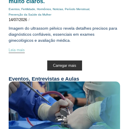
muito claros.
Eventos
,
Fertilidade
,
Hormônios
,
Noticias
,
Período Menstrual
,
Prevenção da Saúde da Mulher
14/07/2026
/
Imagem do ultrassom pélvico revela detalhes precisos para
diagnósticos confiáveis, essenciais em exames
ginecológicos e avaliação médica.
Leia mais
Carregar mais
Eventos, Entrevistas e Aulas