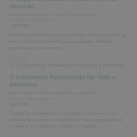
doenças.
Eventos
,
Fertilidade
,
Hormônios
,
Noticias
,
Período Menstrual
,
Prevenção da Saúde da Mulher
17/07/2026
/
Cuidado é essencial com a colposcopia, exame que atua na
prevenção eficaz de doenças ginecológicas. Entenda o
papel desse procedimento!
Leia mais
O tratamento humanizado faz toda a
diferença.
Eventos
,
Fertilidade
,
Hormônios
,
Noticias
,
Período Menstrual
,
Prevenção da Saúde da Mulher
16/07/2026
/
Empatia no atendimento humanizado consiste em ouvir
ativamente o paciente, compreender suas necessidades e
envolvê-lo nas decisões, criando um cuidado...
Leia mais