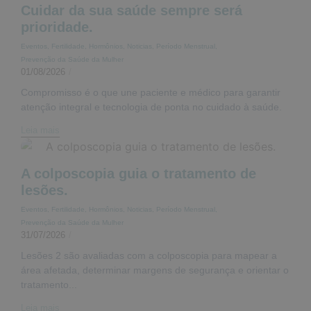
Cuidar da sua saúde sempre será
prioridade.
Eventos
,
Fertilidade
,
Hormônios
,
Noticias
,
Período Menstrual
,
Prevenção da Saúde da Mulher
01/08/2026
/
Compromisso é o que une paciente e médico para garantir
atenção integral e tecnologia de ponta no cuidado à saúde.
Leia mais
A colposcopia guia o tratamento de
lesões.
Eventos
,
Fertilidade
,
Hormônios
,
Noticias
,
Período Menstrual
,
Prevenção da Saúde da Mulher
31/07/2026
/
Lesões 2 são avaliadas com a colposcopia para mapear a
área afetada, determinar margens de segurança e orientar o
tratamento...
Leia mais