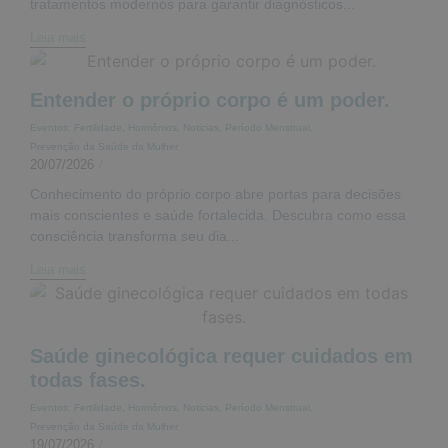
tratamentos modernos para garantir diagnósticos...
Leia mais
Entender o próprio corpo é um poder.
Eventos
,
Fertilidade
,
Hormônios
,
Noticias
,
Período Menstrual
,
Prevenção da Saúde da Mulher
20/07/2026
/
Conhecimento do próprio corpo abre portas para decisões
mais conscientes e saúde fortalecida. Descubra como essa
consciência transforma seu dia...
Leia mais
Saúde ginecológica requer cuidados em
todas fases.
Eventos
,
Fertilidade
,
Hormônios
,
Noticias
,
Período Menstrual
,
Prevenção da Saúde da Mulher
19/07/2026
/