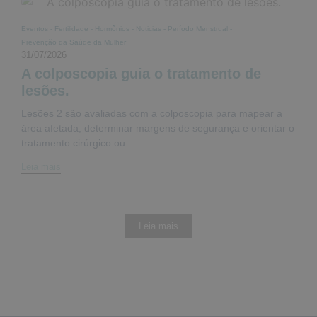
Eventos
-
Fertilidade
-
Hormônios
-
Noticias
-
Período Menstrual
-
Prevenção da Saúde da Mulher
31/07/2026
A colposcopia guia o tratamento de
lesões.
Lesões 2 são avaliadas com a colposcopia para mapear a
área afetada, determinar margens de segurança e orientar o
tratamento cirúrgico ou...
Leia mais
Leia mais