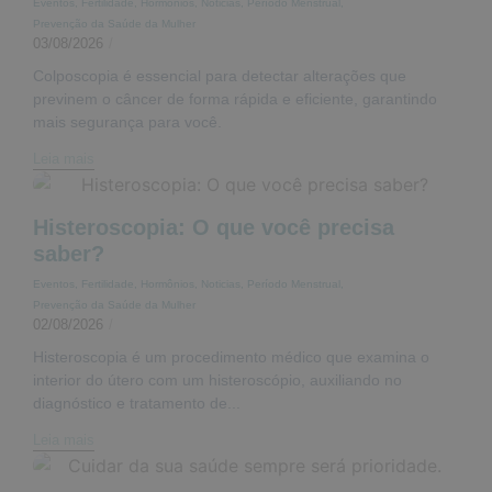
Eventos
,
Fertilidade
,
Hormônios
,
Noticias
,
Período Menstrual
,
Prevenção da Saúde da Mulher
03/08/2026
/
Colposcopia é essencial para detectar alterações que
previnem o câncer de forma rápida e eficiente, garantindo
mais segurança para você.
Leia mais
Histeroscopia: O que você precisa
saber?
Eventos
,
Fertilidade
,
Hormônios
,
Noticias
,
Período Menstrual
,
Prevenção da Saúde da Mulher
02/08/2026
/
Histeroscopia é um procedimento médico que examina o
interior do útero com um histeroscópio, auxiliando no
diagnóstico e tratamento de...
Leia mais