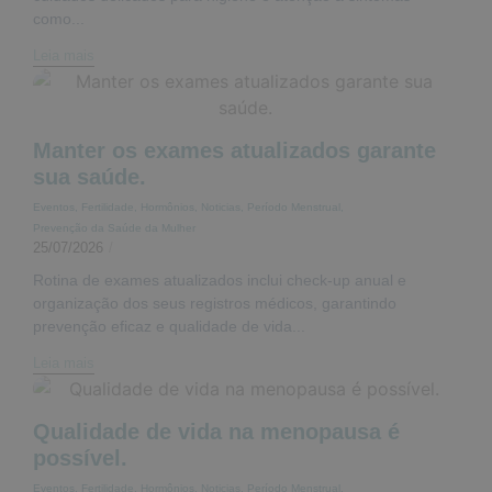
como...
Leia mais
Manter os exames atualizados garante
sua saúde.
Eventos
,
Fertilidade
,
Hormônios
,
Noticias
,
Período Menstrual
,
Prevenção da Saúde da Mulher
25/07/2026
/
Rotina de exames atualizados inclui check-up anual e
organização dos seus registros médicos, garantindo
prevenção eficaz e qualidade de vida...
Leia mais
Qualidade de vida na menopausa é
possível.
Eventos
,
Fertilidade
,
Hormônios
,
Noticias
,
Período Menstrual
,