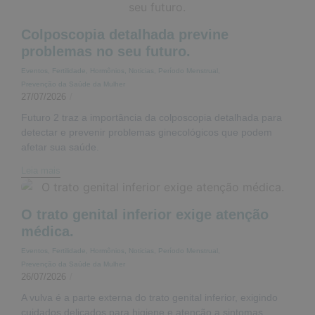
Colposcopia detalhada previne
problemas no seu futuro.
Eventos
,
Fertilidade
,
Hormônios
,
Noticias
,
Período Menstrual
,
Prevenção da Saúde da Mulher
27/07/2026
/
Futuro 2 traz a importância da colposcopia detalhada para
detectar e prevenir problemas ginecológicos que podem
afetar sua saúde.
Leia mais
O trato genital inferior exige atenção
médica.
Eventos
,
Fertilidade
,
Hormônios
,
Noticias
,
Período Menstrual
,
Prevenção da Saúde da Mulher
26/07/2026
/
A vulva é a parte externa do trato genital inferior, exigindo
cuidados delicados para higiene e atenção a sintomas