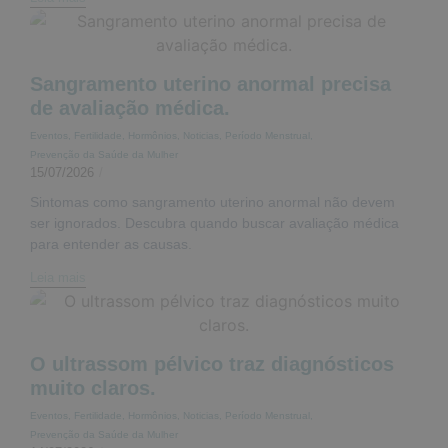
Sangramento uterino anormal precisa
de avaliação médica.
Eventos
,
Fertilidade
,
Hormônios
,
Noticias
,
Período Menstrual
,
Prevenção da Saúde da Mulher
15/07/2026
/
Sintomas como sangramento uterino anormal não devem
ser ignorados. Descubra quando buscar avaliação médica
para entender as causas.
Leia mais
O ultrassom pélvico traz diagnósticos
muito claros.
Eventos
,
Fertilidade
,
Hormônios
,
Noticias
,
Período Menstrual
,
Prevenção da Saúde da Mulher