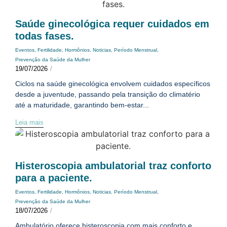
Saúde ginecológica requer cuidados em
todas fases.
Eventos
,
Fertilidade
,
Hormônios
,
Noticias
,
Período Menstrual
,
Prevenção da Saúde da Mulher
19/07/2026
/
Ciclos na saúde ginecológica envolvem cuidados específicos
desde a juventude, passando pela transição do climatério
até a maturidade, garantindo bem-estar...
Leia mais
Histeroscopia ambulatorial traz conforto
para a paciente.
Eventos
,
Fertilidade
,
Hormônios
,
Noticias
,
Período Menstrual
,
Prevenção da Saúde da Mulher
18/07/2026
/
Ambulatório oferece histeroscopia com mais conforto e