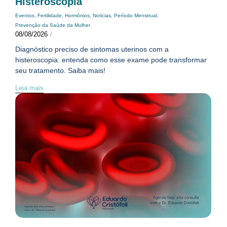
Histeroscopia
Eventos
,
Fertilidade
,
Hormônios
,
Noticias
,
Período Menstrual
,
Prevenção da Saúde da Mulher
08/08/2026
/
Diagnóstico preciso de sintomas uterinos com a
histeroscopia: entenda como esse exame pode transformar
seu tratamento. Saiba mais!
Leia mais