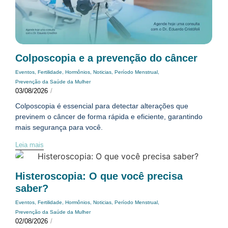
Colposcopia e a prevenção do câncer
Eventos
,
Fertilidade
,
Hormônios
,
Noticias
,
Período Menstrual
,
Prevenção da Saúde da Mulher
03/08/2026
/
Colposcopia é essencial para detectar alterações que
previnem o câncer de forma rápida e eficiente, garantindo
mais segurança para você.
Leia mais
Histeroscopia: O que você precisa
saber?
Eventos
,
Fertilidade
,
Hormônios
,
Noticias
,
Período Menstrual
,
Prevenção da Saúde da Mulher
02/08/2026
/