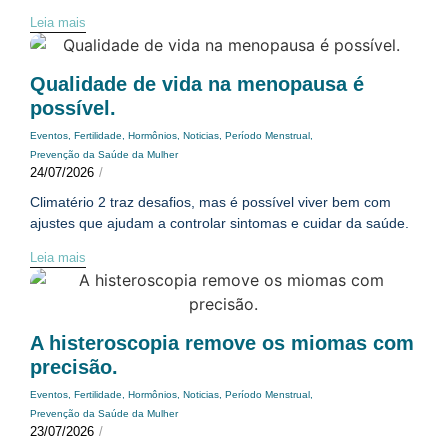
Leia mais
Qualidade de vida na menopausa é
possível.
Eventos
,
Fertilidade
,
Hormônios
,
Noticias
,
Período Menstrual
,
Prevenção da Saúde da Mulher
24/07/2026
/
Climatério 2 traz desafios, mas é possível viver bem com
ajustes que ajudam a controlar sintomas e cuidar da saúde.
Leia mais
A histeroscopia remove os miomas com
precisão.
Eventos
,
Fertilidade
,
Hormônios
,
Noticias
,
Período Menstrual
,
Prevenção da Saúde da Mulher
23/07/2026
/