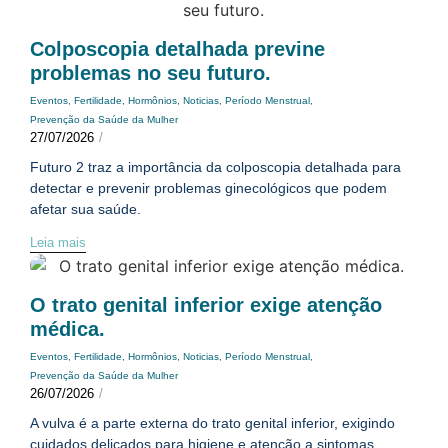
Colposcopia detalhada previne
problemas no seu futuro.
Eventos
,
Fertilidade
,
Hormônios
,
Noticias
,
Período Menstrual
,
Prevenção da Saúde da Mulher
27/07/2026
/
Futuro 2 traz a importância da colposcopia detalhada para
detectar e prevenir problemas ginecológicos que podem
afetar sua saúde.
Leia mais
O trato genital inferior exige atenção
médica.
Eventos
,
Fertilidade
,
Hormônios
,
Noticias
,
Período Menstrual
,
Prevenção da Saúde da Mulher
26/07/2026
/
A vulva é a parte externa do trato genital inferior, exigindo
cuidados delicados para higiene e atenção a sintomas