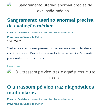
Sangramento uterino anormal precisa
de avaliação médica.
Eventos
,
Fertilidade
,
Hormônios
,
Noticias
,
Período Menstrual
,
Prevenção da Saúde da Mulher
15/07/2026
/
Sintomas como sangramento uterino anormal não devem
ser ignorados. Descubra quando buscar avaliação médica
para entender as causas.
Leia mais
O ultrassom pélvico traz diagnósticos
muito claros.
Eventos
,
Fertilidade
,
Hormônios
,
Noticias
,
Período Menstrual
,
Prevenção da Saúde da Mulher