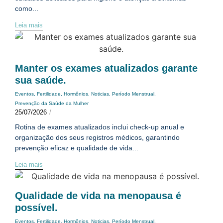
como...
Leia mais
Manter os exames atualizados garante
sua saúde.
Eventos
,
Fertilidade
,
Hormônios
,
Noticias
,
Período Menstrual
,
Prevenção da Saúde da Mulher
25/07/2026
/
Rotina de exames atualizados inclui check-up anual e
organização dos seus registros médicos, garantindo
prevenção eficaz e qualidade de vida...
Leia mais
Qualidade de vida na menopausa é
possível.
Eventos
,
Fertilidade
,
Hormônios
,
Noticias
,
Período Menstrual
,