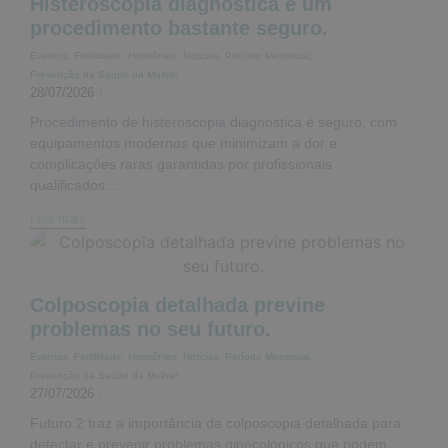
Histeroscopia diagnóstica é um
procedimento bastante seguro.
Eventos
,
Fertilidade
,
Hormônios
,
Noticias
,
Período Menstrual
,
Prevenção da Saúde da Mulher
28/07/2026
/
Procedimento de histeroscopia diagnóstica é seguro, com
equipamentos modernos que minimizam a dor e
complicações raras garantidas por profissionais
qualificados....
Leia mais
Colposcopia detalhada previne
problemas no seu futuro.
Eventos
,
Fertilidade
,
Hormônios
,
Noticias
,
Período Menstrual
,
Prevenção da Saúde da Mulher
27/07/2026
/
Futuro 2 traz a importância da colposcopia detalhada para
detectar e prevenir problemas ginecológicos que podem