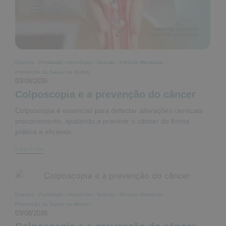
Eventos
-
Fertilidade
-
Hormônios
-
Noticias
-
Período Menstrual
-
Prevenção da Saúde da Mulher
03/08/2026
Colposcopia e a prevenção do câncer
Colposcopia é essencial para detectar alterações cervicais
precocemente, ajudando a prevenir o câncer de forma
prática e eficiente.
Leia mais
Eventos
-
Fertilidade
-
Hormônios
-
Noticias
-
Período Menstrual
-
Prevenção da Saúde da Mulher
03/08/2026