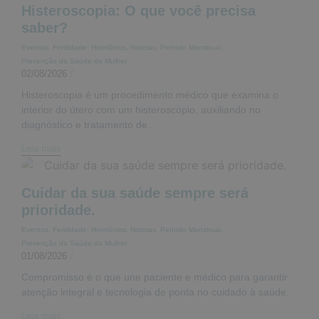
Histeroscopia: O que você precisa
saber?
Eventos
,
Fertilidade
,
Hormônios
,
Noticias
,
Período Menstrual
,
Prevenção da Saúde da Mulher
02/08/2026
/
Histeroscopia é um procedimento médico que examina o
interior do útero com um histeroscópio, auxiliando no
diagnóstico e tratamento de...
Leia mais
Cuidar da sua saúde sempre será
prioridade.
Eventos
,
Fertilidade
,
Hormônios
,
Noticias
,
Período Menstrual
,
Prevenção da Saúde da Mulher
01/08/2026
/
Compromisso é o que une paciente e médico para garantir
atenção integral e tecnologia de ponta no cuidado à saúde.
Leia mais