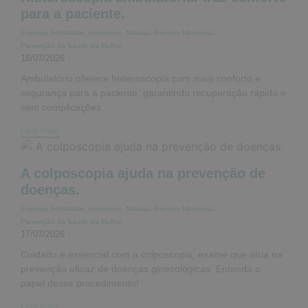
para a paciente.
Eventos
,
Fertilidade
,
Hormônios
,
Noticias
,
Período Menstrual
,
Prevenção da Saúde da Mulher
18/07/2026
/
Ambulatório oferece histeroscopia com mais conforto e
segurança para a paciente, garantindo recuperação rápida e
sem complicações.
Leia mais
A colposcopia ajuda na prevenção de
doenças.
Eventos
,
Fertilidade
,
Hormônios
,
Noticias
,
Período Menstrual
,
Prevenção da Saúde da Mulher
17/07/2026
/
Cuidado é essencial com a colposcopia, exame que atua na
prevenção eficaz de doenças ginecológicas. Entenda o
papel desse procedimento!
Leia mais