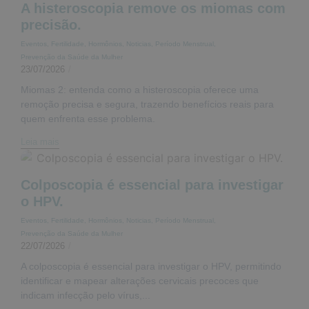
A histeroscopia remove os miomas com
precisão.
Eventos
,
Fertilidade
,
Hormônios
,
Noticias
,
Período Menstrual
,
Prevenção da Saúde da Mulher
23/07/2026
/
Miomas 2: entenda como a histeroscopia oferece uma
remoção precisa e segura, trazendo benefícios reais para
quem enfrenta esse problema.
Leia mais
Colposcopia é essencial para investigar
o HPV.
Eventos
,
Fertilidade
,
Hormônios
,
Noticias
,
Período Menstrual
,
Prevenção da Saúde da Mulher
22/07/2026
/
A colposcopia é essencial para investigar o HPV, permitindo
identificar e mapear alterações cervicais precoces que
indicam infecção pelo vírus,...