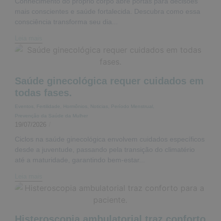
Conhecimento do próprio corpo abre portas para decisões
mais conscientes e saúde fortalecida. Descubra como essa
consciência transforma seu dia...
Leia mais
Saúde ginecológica requer cuidados em
todas fases.
Eventos
,
Fertilidade
,
Hormônios
,
Noticias
,
Período Menstrual
,
Prevenção da Saúde da Mulher
19/07/2026
/
Ciclos na saúde ginecológica envolvem cuidados específicos
desde a juventude, passando pela transição do climatério
até a maturidade, garantindo bem-estar...
Leia mais
Histeroscopia ambulatorial traz conforto