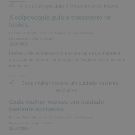
A colposcopia guia o tratamento de
lesões.
Eventos
,
Fertilidade
,
Hormônios
,
Noticias
,
Período Menstrual
,
Prevenção da Saúde da Mulher
31/07/2026
/
Lesões 2 são avaliadas com a colposcopia para mapear a
área afetada, determinar margens de segurança e orientar o
tratamento...
Leia mais
Cada mulher merece um cuidado
bastante exclusivo.
Eventos
,
Fertilidade
,
Hormônios
,
Noticias
,
Período Menstrual
,
Prevenção da Saúde da Mulher
30/07/2026
/