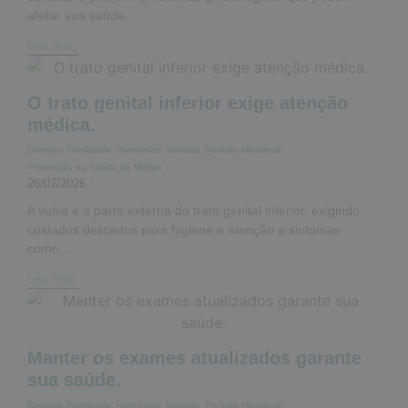
afetar sua saúde.
Leia mais
O trato genital inferior exige atenção
médica.
Eventos
,
Fertilidade
,
Hormônios
,
Noticias
,
Período Menstrual
,
Prevenção da Saúde da Mulher
26/07/2026
/
A vulva é a parte externa do trato genital inferior, exigindo
cuidados delicados para higiene e atenção a sintomas
como...
Leia mais
Manter os exames atualizados garante
sua saúde.
Eventos
,
Fertilidade
,
Hormônios
,
Noticias
,
Período Menstrual
,