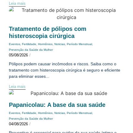
Leia mais
Tratamento de pólipos com
histeroscopia cirúrgica
Eventos
,
Fertilidade
,
Hormônios
,
Noticias
,
Período Menstrual
,
Prevenção da Saúde da Mulher
05/08/2026
/
Pólipos podem causar incômodos e riscos. Saiba como o
tratamento com histeroscopia cirúrgica é seguro e eficiente
para eliminar esses...
Leia mais
Papanicolau: A base da sua saúde
Eventos
,
Fertilidade
,
Hormônios
,
Noticias
,
Período Menstrual
,
Prevenção da Saúde da Mulher
04/08/2026
/
Preventivo é essencial para cuidar da sua saúde íntima e