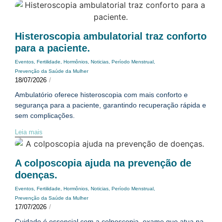
Histeroscopia ambulatorial traz conforto
para a paciente.
Eventos
,
Fertilidade
,
Hormônios
,
Noticias
,
Período Menstrual
,
Prevenção da Saúde da Mulher
18/07/2026
/
Ambulatório oferece histeroscopia com mais conforto e
segurança para a paciente, garantindo recuperação rápida e
sem complicações.
Leia mais
A colposcopia ajuda na prevenção de
doenças.
Eventos
,
Fertilidade
,
Hormônios
,
Noticias
,
Período Menstrual
,
Prevenção da Saúde da Mulher
17/07/2026
/
Cuidado é essencial com a colposcopia, exame que atua na