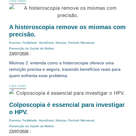
Leia mais
A histeroscopia remove os miomas com
precisão.
Eventos
,
Fertilidade
,
Hormônios
,
Noticias
,
Período Menstrual
,
Prevenção da Saúde da Mulher
23/07/2026
/
Miomas 2: entenda como a histeroscopia oferece uma
remoção precisa e segura, trazendo benefícios reais para
quem enfrenta esse problema.
Leia mais
Colposcopia é essencial para investigar
o HPV.
Eventos
,
Fertilidade
,
Hormônios
,
Noticias
,
Período Menstrual
,
Prevenção da Saúde da Mulher
22/07/2026
/