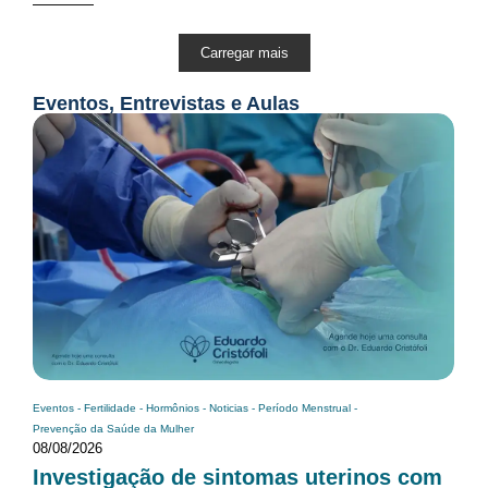
Carregar mais
Eventos, Entrevistas e Aulas
Eventos
-
Fertilidade
-
Hormônios
-
Noticias
-
Período Menstrual
-
Prevenção da Saúde da Mulher
08/08/2026
Investigação de sintomas uterinos com