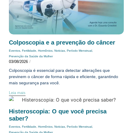
Colposcopia e a prevenção do câncer
Eventos
,
Fertilidade
,
Hormônios
,
Noticias
,
Período Menstrual
,
Prevenção da Saúde da Mulher
03/08/2026
/
Colposcopia é essencial para detectar alterações que
previnem o câncer de forma rápida e eficiente, garantindo
mais segurança para você.
Leia mais
Histeroscopia: O que você precisa
saber?
Eventos
,
Fertilidade
,
Hormônios
,
Noticias
,
Período Menstrual
,
Prevenção da Saúde da Mulher