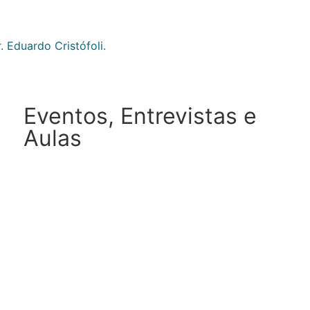
 Eduardo Cristófoli.
Eventos, Entrevistas e
Aulas
Eventos
-
Fertilidade
-
Hormônios
-
Noticias
-
Período Menstrual
-
Prevenção da Saúde da Mulher
07/08/2026
Sangramento fora do período
menstrual: causas
Sangramento fora do período menstrual pode indicar
diversas causas. Entenda os motivos e saiba quando