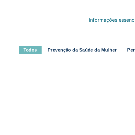
Informações essenci
Todos
Prevenção da Saúde da Mulher
Per
Sangramento fora do período menstr
Eventos
,
Fertilidade
,
Hormônios
,
Noticias
,
Período Menstrual
,
Prev
07/08/2026
/
Sangramento fora do período menstrual pode indicar divers
Leia mais
Entendendo a fundo o exame de Col