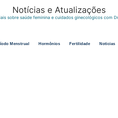
Notícias e Atualizações
ais sobre saúde feminina e cuidados ginecológicos com Dr.
íodo Menstrual
Hormônios
Fertilidade
Noticias
ual: causas
enção da Saúde da Mulher
as causas. Entenda os motivos e saiba quando procurar ajuda médica.
poscopia