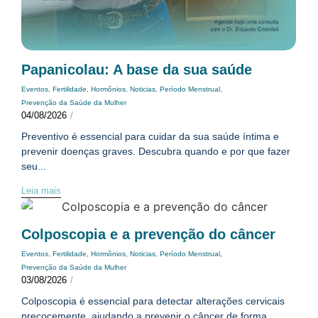
Papanicolau: A base da sua saúde
Eventos
,
Fertilidade
,
Hormônios
,
Noticias
,
Período Menstrual
,
Prevenção da Saúde da Mulher
04/08/2026
/
Preventivo é essencial para cuidar da sua saúde íntima e
prevenir doenças graves. Descubra quando e por que fazer
seu...
Leia mais
Colposcopia e a prevenção do câncer
Eventos
,
Fertilidade
,
Hormônios
,
Noticias
,
Período Menstrual
,
Prevenção da Saúde da Mulher
03/08/2026
/
Colposcopia é essencial para detectar alterações cervicais
precocemente, ajudando a prevenir o câncer de forma