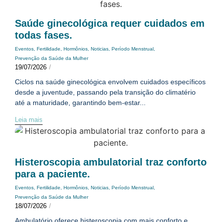
Saúde ginecológica requer cuidados em
todas fases.
Eventos
,
Fertilidade
,
Hormônios
,
Noticias
,
Período Menstrual
,
Prevenção da Saúde da Mulher
19/07/2026
/
Ciclos na saúde ginecológica envolvem cuidados específicos
desde a juventude, passando pela transição do climatério
até a maturidade, garantindo bem-estar...
Leia mais
Histeroscopia ambulatorial traz conforto
para a paciente.
Eventos
,
Fertilidade
,
Hormônios
,
Noticias
,
Período Menstrual
,
Prevenção da Saúde da Mulher
18/07/2026
/
Ambulatório oferece histeroscopia com mais conforto e