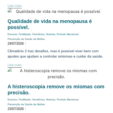
Leia mais
Qualidade de vida na menopausa é
possível.
Eventos
,
Fertilidade
,
Hormônios
,
Noticias
,
Período Menstrual
,
Prevenção da Saúde da Mulher
24/07/2026
/
Climatério 2 traz desafios, mas é possível viver bem com
ajustes que ajudam a controlar sintomas e cuidar da saúde.
Leia mais
A histeroscopia remove os miomas com
precisão.
Eventos
,
Fertilidade
,
Hormônios
,
Noticias
,
Período Menstrual
,
Prevenção da Saúde da Mulher
23/07/2026
/