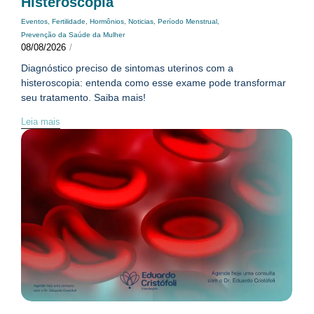
Histeroscopia
Eventos
,
Fertilidade
,
Hormônios
,
Noticias
,
Período Menstrual
,
Prevenção da Saúde da Mulher
08/08/2026
/
Diagnóstico preciso de sintomas uterinos com a
histeroscopia: entenda como esse exame pode transformar
seu tratamento. Saiba mais!
Leia mais