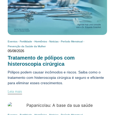
Eventos
-
Fertilidade
-
Hormônios
-
Noticias
-
Período Menstrual
-
Prevenção da Saúde da Mulher
05/08/2026
Tratamento de pólipos com
histeroscopia cirúrgica
Pólipos podem causar incômodos e riscos. Saiba como o
tratamento com histeroscopia cirúrgica é seguro e eficiente
para eliminar esses crescimentos.
Leia mais
Eventos
-
Fertilidade
-
Hormônios
-
Noticias
-
Período Menstrual
-