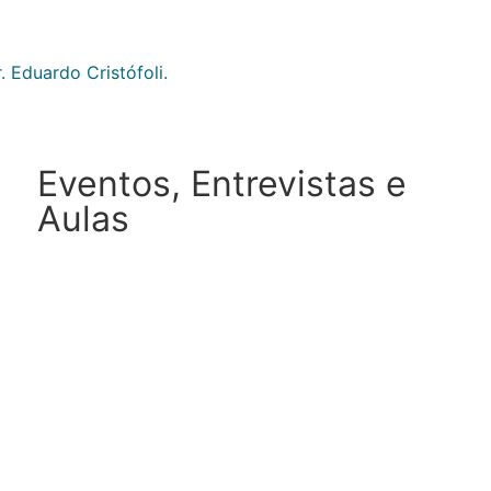
 Eduardo Cristófoli.
Eventos, Entrevistas e
Aulas
Eventos
-
Fertilidade
-
Hormônios
-
Noticias
-
Período Menstrual
-
Prevenção da Saúde da Mulher
06/08/2026
Entendendo a fundo o exame de
Colposcopia
Colposcópio é a ferramenta chave para identificar
alterações no colo do útero e entender seu exame