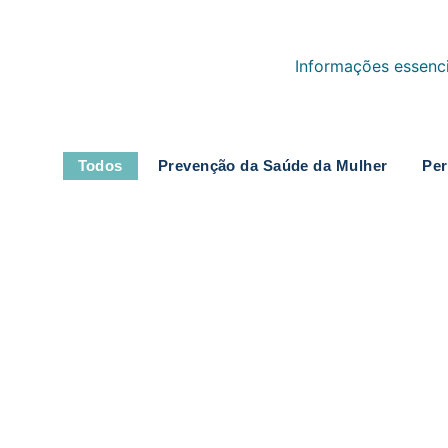
Informações essenci
Todos
Prevenção da Saúde da Mulher
Per
Entendendo a fundo o exame de Col
Eventos
,
Fertilidade
,
Hormônios
,
Noticias
,
Período Menstrual
,
Prev
06/08/2026
/
Colposcópio é a ferramenta chave para identificar alteraçõe
Leia mais
Tratamento de pólipos com histerosc