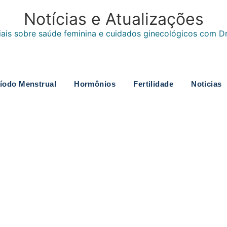
Notícias e Atualizações
ais sobre saúde feminina e cuidados ginecológicos com Dr.
íodo Menstrual
Hormônios
Fertilidade
Noticias
poscopia
enção da Saúde da Mulher
s no colo do útero e entender seu exame pode fazer a diferença...
opia cirúrgica