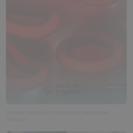
Sangramento fora do período menstrual:…
07/08/2026