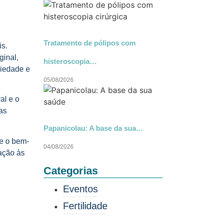
Tratamento de pólipos com
is.
ginal,
histeroscopia…
siedade e
05/08/2026
al e o
as
Papanicolau: A base da sua…
 e o bem-
04/08/2026
tação às
Categorias
Eventos
Fertilidade