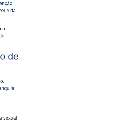
tenção.
zer e da
omo
ndo
to de
io.
anquila.
a sexual