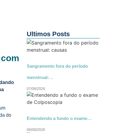
Ultimos Posts
r com
Sangramento fora do período
menstrual:…
ndando
07/08/2026
na
 um
da do
Entendendo a fundo o exame…
06/08/2026