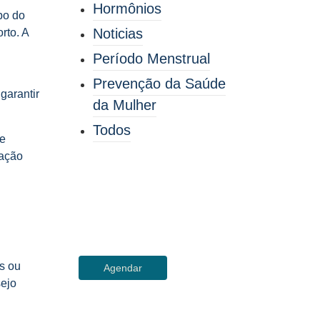
Hormônios
po do
Noticias
rto. A
Período Menstrual
Prevenção da Saúde
garantir
da Mulher
Todos
de
tação
Cuide de sua
Saúde
Agende sua consulta
s ou
Agendar
sejo