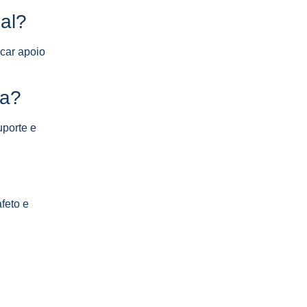
al?
car apoio
ma?
uporte e
feto e