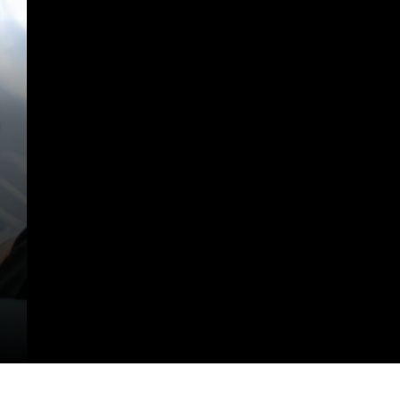
https://dreduardocristofoli.com.br/o-que-causa-corrimento-vaginal/