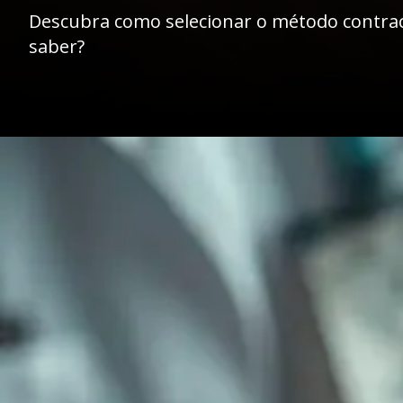
Descubra como selecionar o método contrace
saber?
Opening
https://dreduardocristofoli.com.br/como-escolher