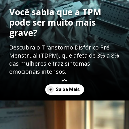
Você sabia que a TPM
pode ser muito mais
grave?
Descubra o Transtorno Disfórico Pré-
Menstrual (TDPM), que afeta de 3% a 8%
das mulheres e traz sintomas
emocionais intensos.
Opening
https://dreduardocristofoli.com.br/o-que-e-transtorno-disforico-pre-menstrual/