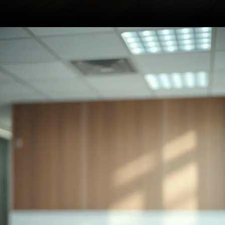
Opening
https://dreduardocristofoli.com.br/o-que-e-transtorno-disforico-pre-menstrual/