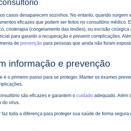
onsultório
tos casos desaparecem sozinhos. No entanto, quando surgem 
tamentos eficazes que podem ser feitos no consultório médico. E
co, crioterapia (congelamento das lesões), ou excisão cirúrgica
ial para garantir a recuperação e prevenir complicações. Além
ramenta de
prevenção
para pessoas que ainda não foram expost
m informação e prevenção
e é o primeiro passo para se proteger. Manter os exames preve
mplicações.
onsultório são eficazes e garantem o
cuidado
adequado. Além d
 do vírus.
r faz toda a diferença para proteger sua saúde de forma segura 