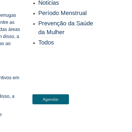
Noticias
Período Menstrual
verrugas
ntre as
Prevenção da Saúde
 das áreas
da Mulher
 disso, a
Todos
as ao
Cuide de sua
Saúde
ntivos em
Agende sua consulta
isso, a
Agendar
e