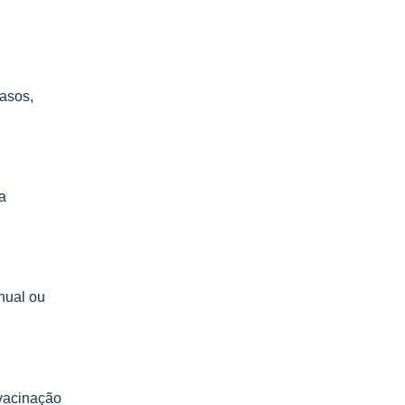
casos,
a
nual ou
vacinação