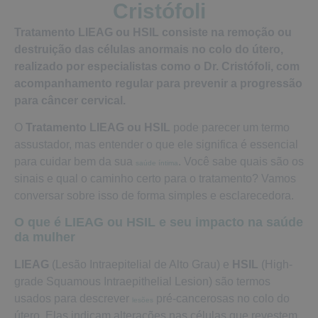
Cristófoli
Tratamento LIEAG ou HSIL consiste na remoção ou
destruição das células anormais no colo do útero,
realizado por especialistas como o Dr. Cristófoli, com
acompanhamento regular para prevenir a progressão
para câncer cervical.
O
Tratamento LIEAG ou HSIL
pode parecer um termo
assustador, mas entender o que ele significa é essencial
para cuidar bem da sua
. Você sabe quais são os
saúde íntima
sinais e qual o caminho certo para o tratamento? Vamos
conversar sobre isso de forma simples e esclarecedora.
O que é LIEAG ou HSIL e seu impacto na saúde
da mulher
LIEAG
(Lesão Intraepitelial de Alto Grau) e
HSIL
(High-
grade Squamous Intraepithelial Lesion) são termos
usados para descrever
pré-cancerosas no colo do
lesões
útero. Elas indicam alterações nas células que revestem