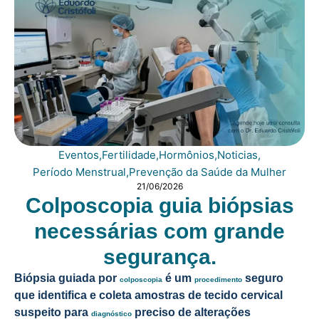
Eventos
,
Fertilidade
,
Hormônios
,
Noticias
,
Período Menstrual
,
Prevenção da Saúde da Mulher
21/06/2026
Colposcopia guia biópsias
necessárias com grande
segurança.
Biópsia guiada por
é um
seguro
colposcopia
procedimento
que identifica e coleta amostras de tecido cervical
suspeito para
preciso de alterações
diagnóstico