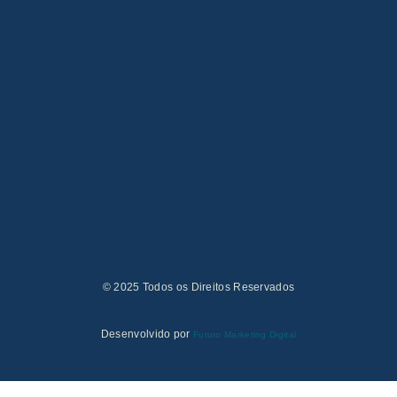
Investigação de sintomas uterinos com Histeroscopia
08/08/2026
Sangramento fora do período menstrual: causas
07/08/2026
© 2025 Todos os Direitos Reservados
Desenvolvido por
Futuro Marketing Digital