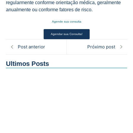
regularmente conforme orientação médica, geralmente
anualmente ou conforme fatores de risco.
Agende sua consulta
Agendar sua Consulta!
Post anterior
Próximo post
Ultimos Posts
Investigação de sintomas uterinos com…
08/08/2026