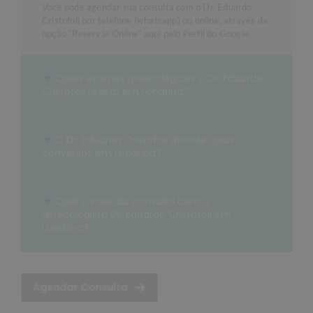
Você pode agendar sua consulta com o Dr. Eduardo
Cristofoli por telefone (whatsapp) ou online, através da
opção “Reservar Online” aqui pelo Perfil do Google.
Quais exames ginecológicos o Dr. Eduardo
Cristofoli realiza em Londrina?
O Dr. Eduardo Cristófoli atende quais
convênios em Londrina?
Qual o valor da consulta com o
ginecologista Dr. Eduardo Cristófoli em
Londrina?
Agendar Consulta