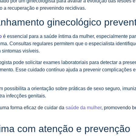
do por um ginecologista para avaliar a evolução das lesões e 
 a recuperação e prevenindo recidivas.
nhamento ginecológico prevent
o
é essencial para a saúde íntima da mulher, especialmente par
a. Consultas regulares permitem que o especialista identifiqu
sintomas visíveis.
gista pode solicitar exames laboratoriais para detectar a pres
tamento. Esse cuidado contínuo ajuda a prevenir complicações e
ossibilita a orientação sobre práticas de sexo seguro, imuni
ra infecções genitais.
é uma forma eficaz de cuidar da
saúde da mulher
, promovendo b
tima com atenção e prevenção