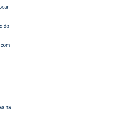
scar
o do
a com
as na