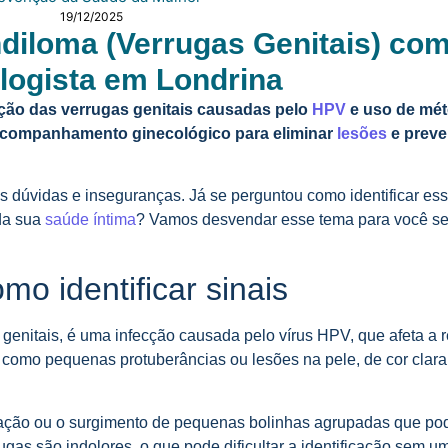
19/12/2025
diloma (Verrugas Genitais) co
logista em Londrina
ção das verrugas genitais causadas pelo
HPV
e uso de mé
 acompanhamento ginecológico para eliminar
lesões
e preve
s dúvidas e inseguranças. Já se perguntou como identificar es
 da sua
saúde íntima
? Vamos desvendar esse tema para você se 
o identificar sinais
enitais, é uma infecção causada pelo vírus HPV, que afeta a 
 como pequenas protuberâncias ou lesões na pele, de cor clara
ritação ou o surgimento de pequenas bolinhas agrupadas que p
gas são indolores, o que pode dificultar a identificação sem u