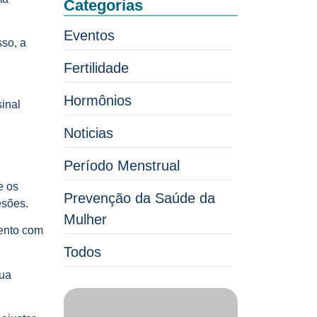
Categorias
Eventos
sso, a
Fertilidade
Hormônios
sinal
Noticias
Período Menstrual
e os
Prevenção da Saúde da
esões.
Mulher
mento com
Todos
sua