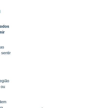
m
Entendendo a fundo o exame…
06/08/2026
todos
nir
Tratamento de pólipos com
histeroscopia…
sas
05/08/2026
sentir
Papanicolau: A base da sua…
04/08/2026
região
 ou
Colposcopia e a prevenção do…
03/08/2026
odem
ma