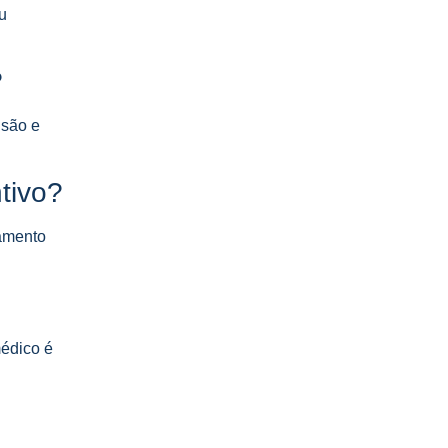
u
?
nsão e
tivo?
tamento
médico é