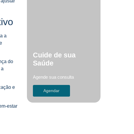
ajustar
ivo
a a
e
Cuide de sua
ença do
Saúde
 a
Agende sua consulta
zação e
Agendar
em-estar