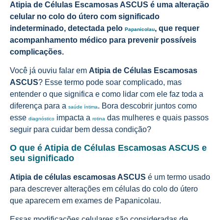
Atipia de Células Escamosas ASCUS é uma alteração
celular no colo do útero com significado
indeterminado, detectada pelo
, que requer
Papanicolau
acompanhamento médico para prevenir possíveis
complicações.
Você já ouviu falar em
Atipia de Células Escamosas
ASCUS
? Esse termo pode soar complicado, mas
entender o que significa e como lidar com ele faz toda a
diferença para a
. Bora descobrir juntos como
saúde íntima
esse
impacta a
das mulheres e quais passos
diagnóstico
rotina
seguir para cuidar bem dessa condição?
O que é Atipia de Células Escamosas ASCUS e
seu significado
Atipia de células escamosas ASCUS
é um termo usado
para descrever alterações em células do colo do útero
que aparecem em exames de Papanicolau.
Essas modificações celulares são consideradas de