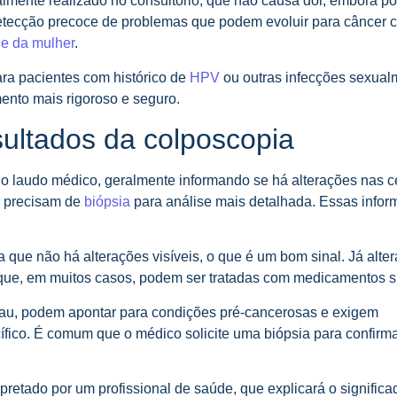
lmente realizado no consultório, que não causa dor, embora po
etecção precoce de problemas que podem evoluir para câncer ce
e da mulher
.
ara pacientes com histórico de
HPV
ou outras infecções sexual
ento mais rigoroso e seguro.
sultados da colposcopia
no laudo médico, geralmente informando se há alterações nas c
e precisam de
biópsia
para análise mais detalhada. Essas info
 que não há alterações visíveis, o que é um bom sinal. Já alte
 que, em muitos casos, podem ser tratadas com medicamentos s
grau, podem apontar para condições pré-cancerosas e exigem
ico. É comum que o médico solicite uma biópsia para confirma
pretado por um profissional de saúde, que explicará o signific