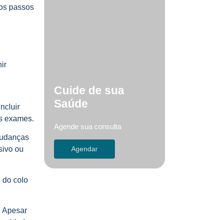
mos passos
ir
Cuide de sua
Saúde
ncluir
s exames.
Agende sua consulta
mudanças
Agendar
ivo ou
 do colo
. Apesar