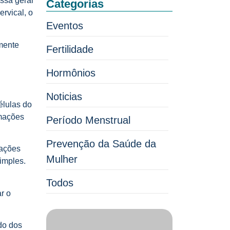
ssa gerar
Categorias
rvical, o
Eventos
mente
Fertilidade
Hormônios
Noticias
élulas do
rmações
Período Menstrual
Prevenção da Saúde da
rações
Mulher
imples.
Todos
r o
ado dos