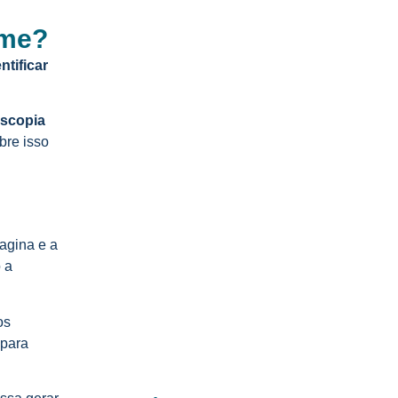
ame?
Entendendo a fundo o exame…
tificar
06/08/2026
scopia
Tratamento de pólipos com
bre isso
histeroscopia…
05/08/2026
agina e a
Papanicolau: A base da sua…
 a
04/08/2026
os
Colposcopia e a prevenção do…
 para
03/08/2026